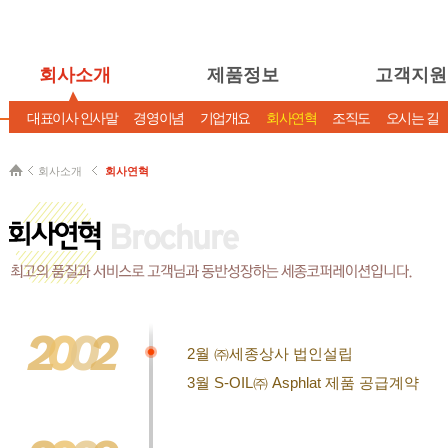
회사소개
제품정보
고객지원
대표이사 인사말
경영이념
기업개요
회사연혁
조직도
오시는 길
회사소개
회사연혁
2
0
0
2
2월 ㈜세종상사 법인설립
3월 S-OIL㈜ Asphlat 제품 공급계약