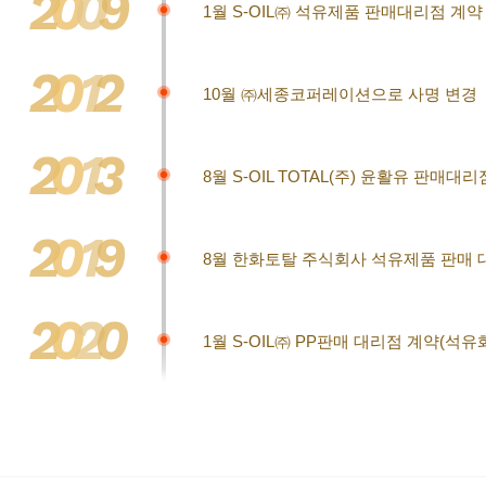
2
0
0
9
1월 S-OIL㈜ 석유제품 판매대리점 계약
2
0
1
2
10월 ㈜세종코퍼레이션으로 사명 변경
2
0
1
3
8월 S-OIL TOTAL(주) 윤활유 판매대
2
0
1
9
8월 한화토탈 주식회사 석유제품 판매 
2
0
2
0
1월 S-OIL㈜ PP판매 대리점 계약(석유